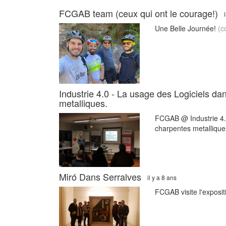
FCGAB team (ceux qui ont le courage!)
Une Belle Journée!
(c
Industrie 4.0 - La usage des Logiciels da
metalliques.
FCGAB @ Industrie 4.0
charpentes metalliqu
Miró Dans Serralves
il y a 8 ans
FCGAB visite l'exposi