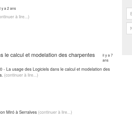
il y a 2 ans
ontinuer à lire...)
ns le calcul et modelation des charpentes
il y a 7
ans
 - La usage des Logiciels dans le calcul et modelation des
es.
(continuer à lire...)
tion Miró à Serralves
(continuer à lire...)