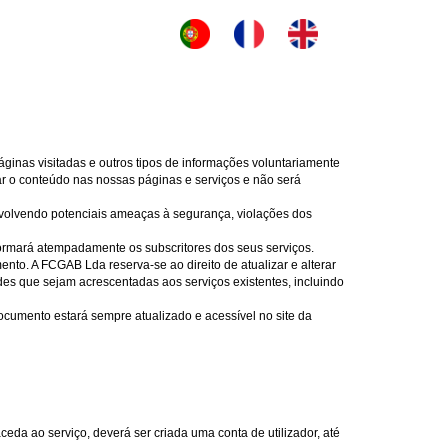
ginas visitadas e outros tipos de informações voluntariamente
rar o conteúdo nas nossas páginas e serviços e não será
 envolvendo potenciais ameaças à segurança, violações dos
ormará atempadamente os subscritores dos seus serviços.
nto. A FCGAB Lda reserva-se ao direito de atualizar e alterar
es que sejam acrescentadas aos serviços existentes, incluindo
documento estará sempre atualizado e acessível no site da
eda ao serviço, deverá ser criada uma conta de utilizador, até