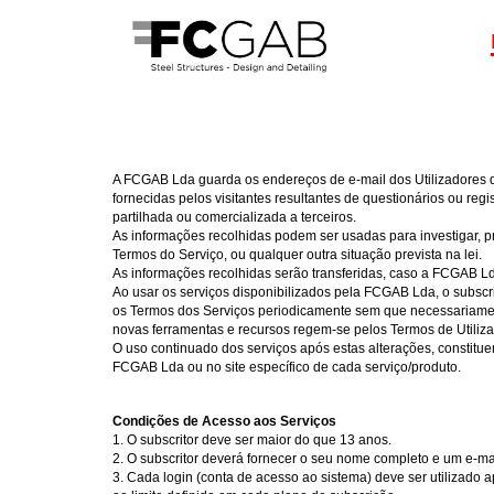
A FCGAB Lda guarda os endereços de e-mail dos Utilizadores qu
fornecidas pelos visitantes resultantes de questionários ou re
partilhada ou comercializada a terceiros.
As informações recolhidas podem ser usadas para investigar, pr
Termos do Serviço, ou qualquer outra situação prevista na lei.
As informações recolhidas serão transferidas, caso a FCGAB L
Ao usar os serviços disponibilizados pela FCGAB Lda, o subscr
os Termos dos Serviços periodicamente sem que necessariament
novas ferramentas e recursos regem-se pelos Termos de Utiliza
O uso continuado dos serviços após estas alterações, constitue
FCGAB Lda ou no site específico de cada serviço/produto.
Condições de Acesso aos Serviços
1. O subscritor deve ser maior do que 13 anos.
2. O subscritor deverá fornecer o seu nome completo e um e-mai
3. Cada login (conta de acesso ao sistema) deve ser utilizado 