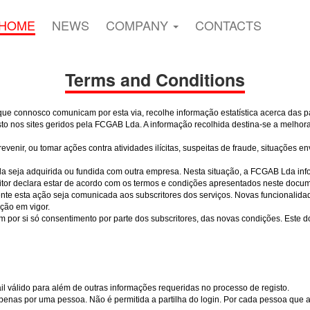
HOME
NEWS
COMPANY
CONTACTS
Terms and Conditions
e connosco comunicam por esta via, recolhe informação estatística acerca das pá
gisto nos sites geridos pela FCGAB Lda. A informação recolhida destina-se a melho
evenir, ou tomar ações contra atividades ilícitas, suspeitas de fraude, situações
da seja adquirida ou fundida com outra empresa. Nesta situação, a FCGAB Lda inf
itor declara estar de acordo com os termos e condições apresentados neste docume
e esta ação seja comunicada aos subscritores dos serviços. Novas funcionalidad
ção em vigor.
m por si só consentimento por parte dos subscritores, das novas condições. Este 
l válido para além de outras informações requeridas no processo de registo.
apenas por uma pessoa. Não é permitida a partilha do login. Por cada pessoa que ac