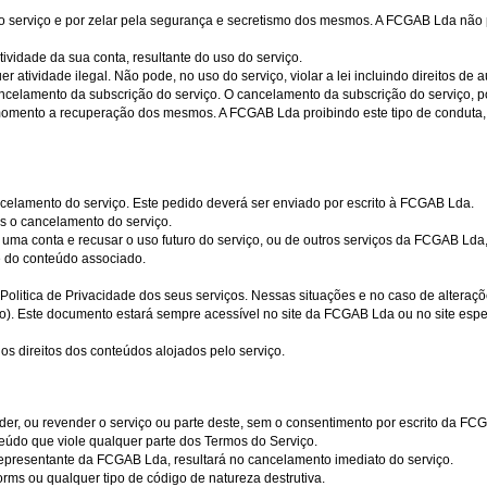
ao serviço e por zelar pela segurança e secretismo dos mesmos. A FCGAB Lda não
ividade da sua conta, resultante do uso do serviço.
r atividade ilegal. Não pode, no uso do serviço, violar a lei incluindo direitos de au
ancelamento da subscrição do serviço. O cancelamento da subscrição do serviço, 
 momento a recuperação dos mesmos. A FCGAB Lda proibindo este tipo de conduta,
ncelamento do serviço. Este pedido deverá ser enviado por escrito à FCGAB Lda.
s o cancelamento do serviço.
 uma conta e recusar o uso futuro do serviço, ou de outros serviços da FCGAB Lda
e do conteúdo associado.
olitica de Privacidade dos seus serviços. Nessas situações e no caso de alterações
iço). Este documento estará sempre acessível no site da FCGAB Lda ou no site espe
os direitos dos conteúdos alojados pelo serviço.
ender, ou revender o serviço ou parte deste, sem o consentimento por escrito da FC
teúdo que viole qualquer parte dos Termos do Serviço.
 representante da FCGAB Lda, resultará no cancelamento imediato do serviço.
rms ou qualquer tipo de código de natureza destrutiva.