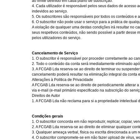
ao limite definido em cada plano de subscrição.
4. Cada utilizador é responsável pelos seus dados de acesso 
indevidos ao serviço.
5. Os subscritores são responsáveis por todos os conteúdos e at
6. O subscritor não pode usar o serviço para a prática de qualque
A violação de qualquer uma destas condições irá resultar no c
seus respetivos conteúdos, não sendo possível a partir desse
pelos utilizadores do serviço.
Cancelamento de Serviço
1. O subscritor é responsável por proceder corretamente ao ca
2. Todo o conteúdo da conta será imediatamente eliminado apó
3. A FCGAB Lda reserva-se ao direito de terminar ou suspender
cancelamento poderá resultar na eliminação integral da conta 
Alterações à Politica de Privacidade
A FCGAB Lda reserva-se ao direito de periodicamente alterar a P
via e-mail (e-mail primário especificado na subscrição do serv
Direitos de Autor
1. A FCGAB Lda não reclama para si a propriedade intelectual d
Condições gerais
1. O subscritor concorda em não reproduzir, replicar, copiar, v
2. A FCGAB Lda reserva-se ao direito de eliminar qualquer con
3. Qualquer ameaça verbal, física ou escrita direcionada a um
4. O subscritor compromete-se em não fazer upload de vírus, wo