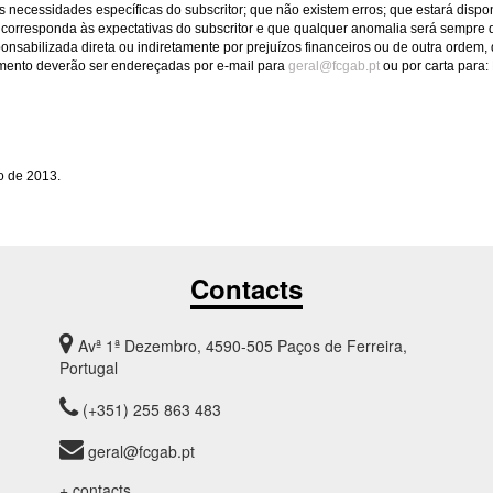
as necessidades específicas do subscritor; que não existem erros; que estará dispo
corresponda às expectativas do subscritor e que qualquer anomalia será sempre 
sabilizada direta ou indiretamente por prejuízos financeiros ou de outra ordem, d
mento deverão ser endereçadas por e-mail para
geral@fcgab.pt
ou por carta para
o de 2013.
Contacts
Avª 1ª Dezembro, 4590-505 Paços de Ferreira,
Portugal
(+351) 255 863 483
geral@fcgab.pt
+ contacts